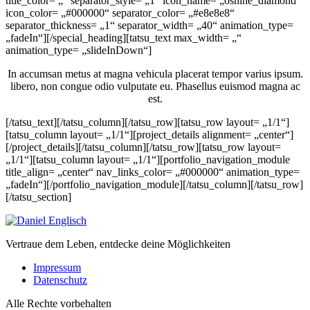
title_color= „“ separator_style= „1“ icon_name= „oshine_diamond“
icon_color= „#000000“ separator_color= „#e8e8e8“
separator_thickness= „1“ separator_width= „40“ animation_type=
„fadeIn“][/special_heading][tatsu_text max_width= „“
animation_type= „slideInDown“]
In accumsan metus at magna vehicula placerat tempor varius ipsum.
libero, non congue odio vulputate eu. Phasellus euismod magna ac
est.
[/tatsu_text][/tatsu_column][/tatsu_row][tatsu_row layout= „1/1“]
[tatsu_column layout= „1/1“][project_details alignment= „center“]
[/project_details][/tatsu_column][/tatsu_row][tatsu_row layout=
„1/1“][tatsu_column layout= „1/1“][portfolio_navigation_module
title_align= „center“ nav_links_color= „#000000“ animation_type=
„fadeIn“][/portfolio_navigation_module][/tatsu_column][/tatsu_row]
[/tatsu_section]
Vertraue dem Leben, entdecke deine Möglichkeiten
Impressum
Datenschutz
Alle Rechte vorbehalten