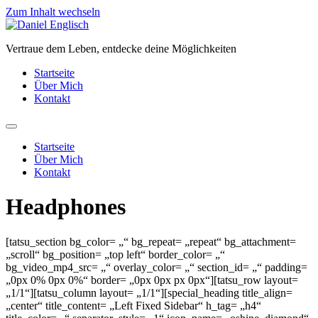
Zum Inhalt wechseln
Vertraue dem Leben, entdecke deine Möglichkeiten
Startseite
Über Mich
Kontakt
Startseite
Über Mich
Kontakt
Headphones
[tatsu_section bg_color= „“ bg_repeat= „repeat“ bg_attachment=
„scroll“ bg_position= „top left“ border_color= „“
bg_video_mp4_src= „“ overlay_color= „“ section_id= „“ padding=
„0px 0% 0px 0%“ border= „0px 0px px 0px“][tatsu_row layout=
„1/1“][tatsu_column layout= „1/1“][special_heading title_align=
„center“ title_content= „Left Fixed Sidebar“ h_tag= „h4“