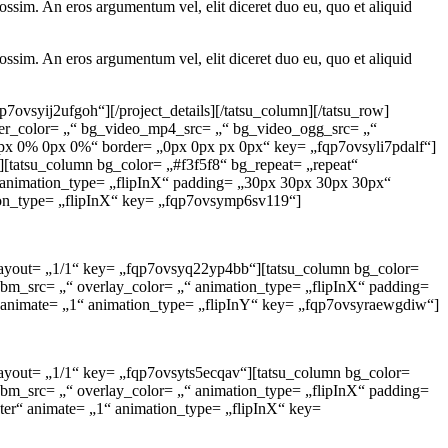
ssim. An eros argumentum vel, elit diceret duo eu, quo et aliquid
ssim. An eros argumentum vel, elit diceret duo eu, quo et aliquid
p7ovsyij2ufgoh“][/project_details][/tatsu_column][/tatsu_row]
order_color= „“ bg_video_mp4_src= „“ bg_video_ogg_src= „“
0px 0% 0px 0%“ border= „0px 0px px 0px“ key= „fqp7ovsyli7pdalf“]
[tatsu_column bg_color= „#f3f5f8“ bg_repeat= „repeat“
 animation_type= „flipInX“ padding= „30px 30px 30px 30px“
ion_type= „flipInX“ key= „fqp7ovsymp6sv119“]
 layout= „1/1“ key= „fqp7ovsyq22yp4bb“][tatsu_column bg_color=
ebm_src= „“ overlay_color= „“ animation_type= „flipInX“ padding=
 animate= „1“ animation_type= „flipInY“ key= „fqp7ovsyraewgdiw“]
layout= „1/1“ key= „fqp7ovsyts5ecqav“][tatsu_column bg_color=
ebm_src= „“ overlay_color= „“ animation_type= „flipInX“ padding=
er“ animate= „1“ animation_type= „flipInX“ key=