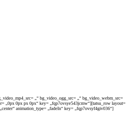
„“ bg_video_mp4_src= „“ bg_video_ogg_src= „“ bg_video_webm_src=
der= „0px 0px px 0px“ key= „fqp7ovsye543jcmw“][tatsu_row layout=
„center“ animation_type= „fadeIn“ key= „fqp7ovsyf4giv036“]