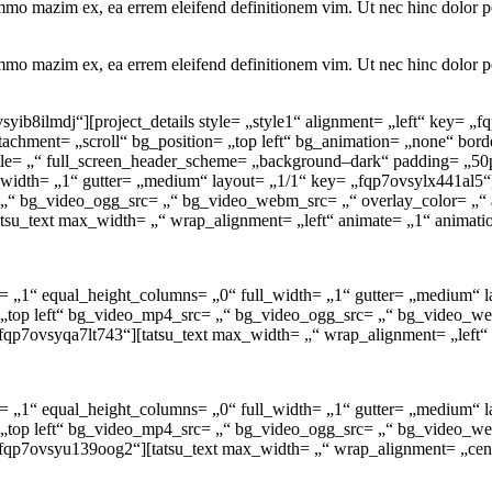
ummo mazim ex, ea errem eleifend definitionem vim. Ut nec hinc dolor po
ummo mazim ex, ea errem eleifend definitionem vim. Ut nec hinc dolor po
syib8ilmdj“][project_details style= „style1“ alignment= „left“ key= „fq
_attachment= „scroll“ bg_position= „top left“ bg_animation= „none“ b
itle= „“ full_screen_header_scheme= „background–dark“ padding= „5
width= „1“ gutter= „medium“ layout= „1/1“ key= „fqp7ovsylx441al5“]
c= „“ bg_video_ogg_src= „“ bg_video_webm_src= „“ overlay_color= „“
tsu_text max_width= „“ wrap_alignment= „left“ animate= „1“ animat
tom= „1“ equal_height_columns= „0“ full_width= „1“ gutter= „medium“
n= „top left“ bg_video_mp4_src= „“ bg_video_ogg_src= „“ bg_video_w
fqp7ovsyqa7lt743“][tatsu_text max_width= „“ wrap_alignment= „left“
om= „1“ equal_height_columns= „0“ full_width= „1“ gutter= „medium“ 
n= „top left“ bg_video_mp4_src= „“ bg_video_ogg_src= „“ bg_video_w
fqp7ovsyu139oog2“][tatsu_text max_width= „“ wrap_alignment= „cent