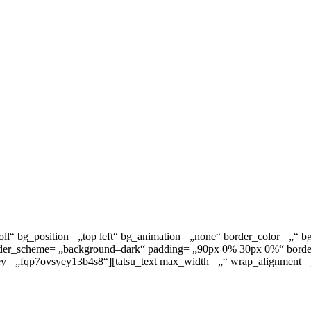
scroll“ bg_position= „top left“ bg_animation= „none“ border_color= 
n_header_scheme= „background–dark“ padding= „90px 0% 30px 0%“ bor
ey= „fqp7ovsyey13b4s8“][tatsu_text max_width= „“ wrap_alignment= 