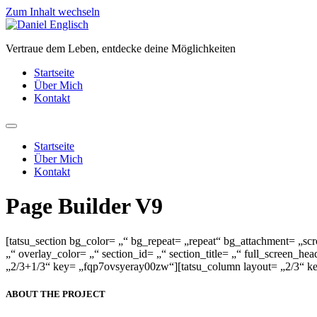
Zum Inhalt wechseln
Vertraue dem Leben, entdecke deine Möglichkeiten
Startseite
Über Mich
Kontakt
Startseite
Über Mich
Kontakt
Page Builder V9
[tatsu_section bg_color= „“ bg_repeat= „repeat“ bg_attachment= „
„“ overlay_color= „“ section_id= „“ section_title= „“ full_scree
„2/3+1/3“ key= „fqp7ovsyeray00zw“][tatsu_column layout= „2/3“ k
ABOUT THE PROJECT