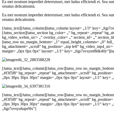
Ea mei nostrum imperdiet deterruisset, mei ludus efficiendi ei. Sea s
ornatus delicatissimi.
Ea mei nostrum imperdiet deterruisset, mei ludus efficiendi ei. Sea s
ornatus delicatissimi.
[/tatsu_text][/tatsu_column][tatsu_column layout= „1/3“ key= „fqp7ov
[/tatsu_section][tatsu_section bg_color= „“ bg_repeat= „repeat“ bg
bg_video_webm_src= „“ overlay_color= „“ section_id= „“ section_t
[tatsu_row no_margin_bottom= „1“ equal_height_columns= „0“ full_
bg_attachment= „scroll“ bg_position= „top left“ bg_video_mp4_sr
margin= „0px 0px 0px“ layout= „1/1“ key= „fqp7ovsymf8dk40y“][ta
[/tatsu_text][/tatsu_column][/tatsu_row][tatsu_row no_margin_bot
„#f3f5f8“ bg_repeat= „repeat“ bg_attachment= „scroll“ bg_positio
„0px 30px 30px 30px“ margin= „0px 0px 0px“ layout= „1/1“ key= „
[/tatsu_text][/tatsu_column][/tatsu_row][tatsu_row no_margin_bott
„#f3f5f8“ bg_repeat= „repeat“ bg_attachment= „scroll“ bg_positio
„0px 30px 30px 30px“ margin= „0px 0px 0px“ layout= „1/1“ key= „
„fqp7ovsyubapr9lx“]