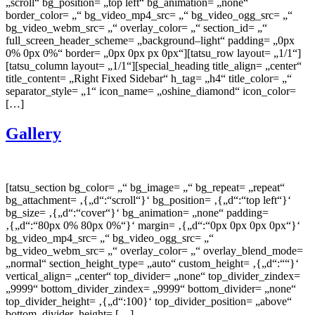
„scroll“ bg_position= „top left“ bg_animation= „none“
border_color= „“ bg_video_mp4_src= „“ bg_video_ogg_src= „“
bg_video_webm_src= „“ overlay_color= „“ section_id= „“
full_screen_header_scheme= „background–light“ padding= „0px
0% 0px 0%“ border= „0px 0px px 0px“][tatsu_row layout= „1/1“]
[tatsu_column layout= „1/1“][special_heading title_align= „center“
title_content= „Right Fixed Sidebar“ h_tag= „h4“ title_color= „“
separator_style= „1“ icon_name= „oshine_diamond“ icon_color=
[…]
Gallery
[tatsu_section bg_color= „“ bg_image= „“ bg_repeat= „repeat“
bg_attachment= ‚{„d“:“scroll“}‘ bg_position= ‚{„d“:“top left“}‘
bg_size= ‚{„d“:“cover“}‘ bg_animation= „none“ padding=
‚{„d“:“80px 0% 80px 0%“}‘ margin= ‚{„d“:“0px 0px 0px 0px“}‘
bg_video_mp4_src= „“ bg_video_ogg_src= „“
bg_video_webm_src= „“ overlay_color= „“ overlay_blend_mode=
„normal“ section_height_type= „auto“ custom_height= ‚{„d“:““}‘
vertical_align= „center“ top_divider= „none“ top_divider_zindex=
„9999“ bottom_divider_zindex= „9999“ bottom_divider= „none“
top_divider_height= ‚{„d“:100}‘ top_divider_position= „above“
bottom_divider_height= […]