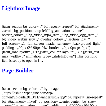
Lightbox Image
[tatsu_section bg_color= „“ bg_repeat= „repeat“ bg_attachment=
„scroll“ bg_position= „top left“ bg_animation= „none“
border_color= „“ bg_video_mp4_src= „“ bg_video_ogg_src= „“
bg_video_webm_src= „“ overlay_color= „“ section_id= „“
full_screen= „1“ full_screen_header_scheme= „background–light“
padding= „90px 0% 90px 0%“ border= „0px 0px px 0px“]
[tatsu_row layout= „1/1“][tatsu_column layout= „1/1“][tatsu_text
max_width= „“ animation_type= „slideInDown“] This portfolio
item is set up to open in […]
Page Builder
[tatsu_section bg_color= „“ bg_image=
„https://oshine.wpengine.com/wp-
content/uploads/2013/11/wanderlust02.jpg“ bg_repeat= „no-repeat“
bg_attachment= „fixed“ bg_position= „center center“ bg_size=
„cover“ bg_animation= „none“ padding= ‚{„d“:“90px 0% 90px