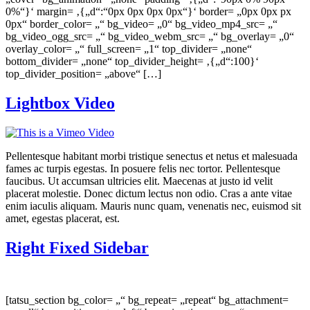
0%“}‘ margin= ‚{„d“:“0px 0px 0px 0px“}‘ border= „0px 0px px
0px“ border_color= „“ bg_video= „0“ bg_video_mp4_src= „“
bg_video_ogg_src= „“ bg_video_webm_src= „“ bg_overlay= „0“
overlay_color= „“ full_screen= „1“ top_divider= „none“
bottom_divider= „none“ top_divider_height= ‚{„d“:100}‘
top_divider_position= „above“ […]
Lightbox Video
Pellentesque habitant morbi tristique senectus et netus et malesuada
fames ac turpis egestas. In posuere felis nec tortor. Pellentesque
faucibus. Ut accumsan ultricies elit. Maecenas at justo id velit
placerat molestie. Donec dictum lectus non odio. Cras a ante vitae
enim iaculis aliquam. Mauris nunc quam, venenatis nec, euismod sit
amet, egestas placerat, est.
Right Fixed Sidebar
[tatsu_section bg_color= „“ bg_repeat= „repeat“ bg_attachment=