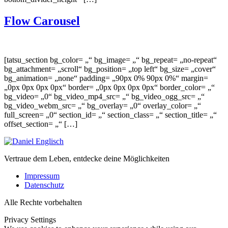
Flow Carousel
[tatsu_section bg_color= „“ bg_image= „“ bg_repeat= „no-repeat“
bg_attachment= „scroll“ bg_position= „top left“ bg_size= „cover“
bg_animation= „none“ padding= „90px 0% 90px 0%“ margin=
„0px 0px 0px 0px“ border= „0px 0px 0px 0px“ border_color= „“
bg_video= „0“ bg_video_mp4_src= „“ bg_video_ogg_src= „“
bg_video_webm_src= „“ bg_overlay= „0“ overlay_color= „“
full_screen= „0“ section_id= „“ section_class= „“ section_title= „“
offset_section= „“ […]
Vertraue dem Leben, entdecke deine Möglichkeiten
Impressum
Datenschutz
Alle Rechte vorbehalten
Privacy Settings