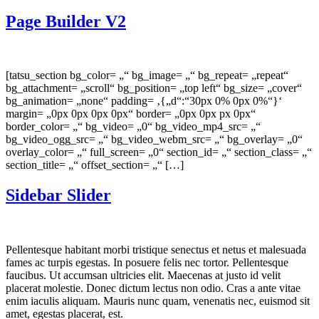
Page Builder V2
[tatsu_section bg_color= „“ bg_image= „“ bg_repeat= „repeat“
bg_attachment= „scroll“ bg_position= „top left“ bg_size= „cover“
bg_animation= „none“ padding= ‚{„d“:“30px 0% 0px 0%“}‘
margin= „0px 0px 0px 0px“ border= „0px 0px px 0px“
border_color= „“ bg_video= „0“ bg_video_mp4_src= „“
bg_video_ogg_src= „“ bg_video_webm_src= „“ bg_overlay= „0“
overlay_color= „“ full_screen= „0“ section_id= „“ section_class= „“
section_title= „“ offset_section= „“ […]
Sidebar Slider
Pellentesque habitant morbi tristique senectus et netus et malesuada
fames ac turpis egestas. In posuere felis nec tortor. Pellentesque
faucibus. Ut accumsan ultricies elit. Maecenas at justo id velit
placerat molestie. Donec dictum lectus non odio. Cras a ante vitae
enim iaculis aliquam. Mauris nunc quam, venenatis nec, euismod sit
amet, egestas placerat, est.