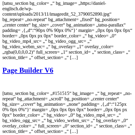
[tatsu_section bg_color= „“ bg_image= „https://daniel-
englisch.de/wp-
content/uploads/2013/11/imageedit_52_3790052890.jpg“
bg_repeat= „no-repeat“ bg_attachment= „fixed“ bg_position=
„center center“ bg_size= „cover“ bg_animation= „tatsu-parallax“
padding= ‚{„d“:“90px 0% 90px 0%“}‘ margin= „0px 0px 0px 0px“
border= „0px 0px px 0px“ border_color= „“ bg_video= „0“
bg_video_mp4_src= „“ bg_video_ogg_src= „“
bg_video_webm_src= „“ bg_overlay= „1“ overlay_color=
„rgba(0,0,0,0.2)“ full_screen= „1“ section_id= „“ section_class= „“
section_title= „“ offset_section= „“ […]
Page Builder V6
[tatsu_section bg_color= „#151515“ bg_image= „“ bg_repeat= „no-
repeat“ bg_attachment= „scroll“ bg_position= „center center“
bg_size= „cover“ bg_animation= „none“ padding= ‚{„d“:“125px
0% 0px 0%“}‘ margin= „0px 0px 0px 0px“ border= „0px 0px px
0px“ border_color= „“ bg_video= „0“ bg_video_mp4_src= „“
bg_video_ogg_src= „“ bg_video_webm_src= „“ bg_overlay= „0“
overlay_color= „“ full_screen= „0“ section_id= „“ section_class= „“
section_title= „“ offset_section= „“ […]