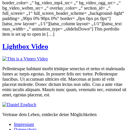
border_color= „“ bg_video_mp4_src= „“ bg_video_ogg_src= „“
bg_video_webm_src= „“ overlay_color= „“ section_id= „“
full_screen= „1“ full_screen_header_scheme= „background–light“
padding= „90px 0% 90px 0%“ border= „0px 0px px 0px“]
[tatsu_row layout= „1/1“][tatsu_column layout= „1/1“][tatsu_text
max_width= „“ animation_type= „slideInDown“] This portfolio
item is set up to open in […]
Lightbox Video
Pellentesque habitant morbi tristique senectus et netus et malesuada
fames ac turpis egestas. In posuere felis nec tortor. Pellentesque
faucibus. Ut accumsan ultricies elit. Maecenas at justo id velit
placerat molestie. Donec dictum lectus non odio. Cras a ante vitae
enim iaculis aliquam. Mauris nunc quam, venenatis nec, euismod sit
amet, egestas placerat, est.
Vertraue dem Leben, entdecke deine Möglichkeiten
Impressum
Datenschutz